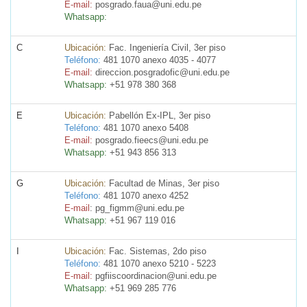
E-mail:
posgrado.faua@uni.edu.pe
Whatsapp:
C
Ubicación:
Fac. Ingeniería Civil, 3er piso
Teléfono:
481 1070 anexo 4035 - 4077
E-mail:
direccion.posgradofic@uni.edu.pe
Whatsapp:
+51 978 380 368
E
Ubicación:
Pabellón Ex-IPL, 3er piso
Teléfono:
481 1070 anexo 5408
E-mail:
posgrado.fieecs@uni.edu.pe
Whatsapp:
+51 943 856 313
G
Ubicación:
Facultad de Minas, 3er piso
Teléfono:
481 1070 anexo 4252
E-mail
: pg_figmm@uni.edu.pe
Whatsapp:
+51 967 119 016
I
Ubicación:
Fac. Sistemas, 2do piso
Teléfono:
481 1070 anexo 5210 - 5223
E-mail:
pgfiiscoordinacion@uni.edu.pe
Whatsapp:
+51 969 285 776